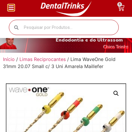
0
O fantástico mundo da
Endodontia e do Ultrassom
Chico Trinks
Início
/
Limas Reciprocantes
/ Lima WaveOne Gold
31mm 20.07 Small c/ 3 Uni Amarela Maillefer